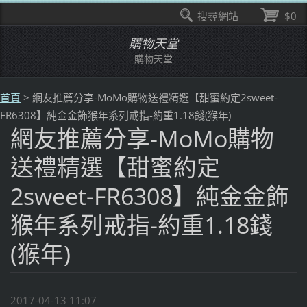
搜尋網站
$0
購物天堂
購物天堂
首頁
>
網友推薦分享-MoMo購物送禮精選【甜蜜約定2sweet-
FR6308】純金金飾猴年系列戒指-約重1.18錢(猴年)
網友推薦分享-MoMo購物
送禮精選【甜蜜約定
2sweet-FR6308】純金金飾
猴年系列戒指-約重1.18錢
(猴年)
2017-04-13 11:07