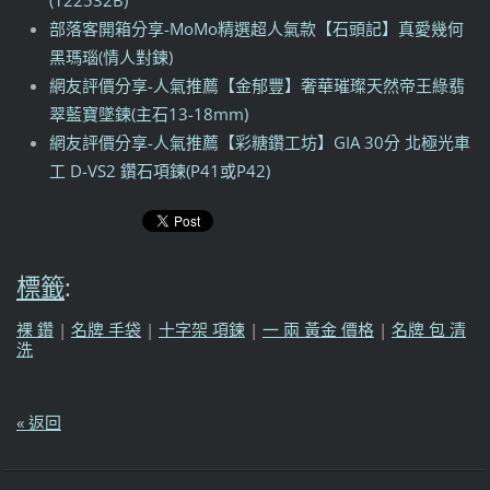
(122532B)
部落客開箱分享-MoMo精選超人氣款【石頭記】真愛幾何
黑瑪瑙(情人對鍊)
網友評價分享-人氣推薦【金郁豐】奢華璀璨天然帝王綠翡
翠藍寶墜鍊(主石13-18mm)
網友評價分享-人氣推薦【彩糖鑽工坊】GIA 30分 北極光車
工 D-VS2 鑽石項鍊(P41或P42)
標籤
:
裸 鑽
|
名牌 手袋
|
十字架 項鍊
|
一 兩 黃金 價格
|
名牌 包 清
洗
« 返回