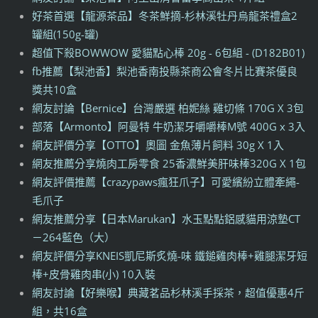
好茶首選【龍源茶品】冬茶鮮摘-杉林溪牡丹烏龍茶禮盒2
罐組(150g-罐)
超值下殺BOWWOW 愛貓點心棒 20g - 6包組 - (D182B01)
fb推薦【梨池香】梨池香南投縣茶商公會冬片比賽茶優良
獎共10盒
網友討論【Bernice】台灣嚴選 柏妮絲 雞切條 170G X 3包
部落【Armonto】阿曼特 牛奶潔牙嚼嚼棒M號 400G x 3入
網友評價分享【OTTO】奧圖 金魚薄片飼料 30g X 1入
網友推薦分享燒肉工房零食 25香濃鮮美肝味棒320G X 1包
網友評價推薦【crazypaws瘋狂爪子】可愛繽紛立體牽繩-
毛爪子
網友推薦分享【日本Marukan】水玉點點鋁感貓用涼墊CT
－264藍色（大）
網友評價分享KNEIS凱尼斯炙燒-味 鐵鎚雞肉棒+雞腿潔牙短
棒+皮骨雞肉串(小) 10入裝
網友討論【好樂喉】典藏茗品杉林溪手採茶，超值優惠4斤
組，共16盒