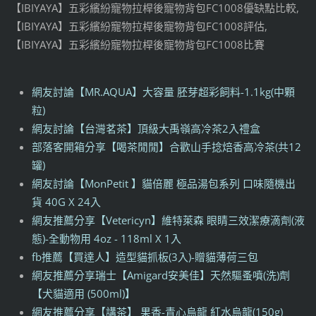
【IBIYAYA】五彩繽紛寵物拉桿後寵物背包FC1008優缺點比較,
【IBIYAYA】五彩繽紛寵物拉桿後寵物背包FC1008評估,
【IBIYAYA】五彩繽紛寵物拉桿後寵物背包FC1008比賽
網友討論【MR.AQUA】大容量 胚芽超彩飼料-1.1kg(中顆
粒)
網友討論【台灣茗茶】頂級大禹嶺高冷茶2入禮盒
部落客開箱分享【喝茶閒閒】合歡山手捻焙香高冷茶(共12
罐)
網友討論【MonPetit 】貓倍麗 極品湯包系列 口味隨機出
貨 40G X 24入
網友推薦分享【Vetericyn】維特萊森 眼睛三效潔療滴劑(液
態)-全動物用 4oz - 118ml X 1入
fb推薦【買達人】造型貓抓板(3入)-贈貓薄荷三包
網友推薦分享瑞士【Amigard安美佳】天然驅蚤噴(洗)劑
【犬貓適用 (500ml)】
網友推薦分享【講茶】 果香-青心烏龍 紅水烏龍(150g)