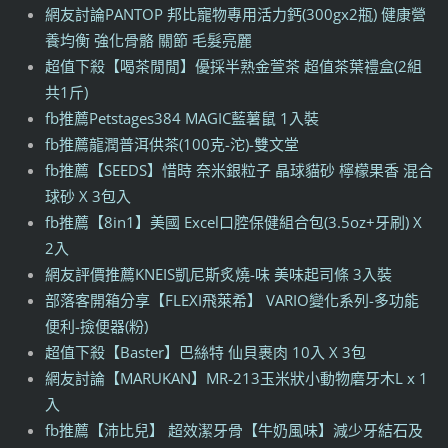
網友討論PANTOP 邦比寵物專用活力鈣(300gx2瓶) 健康營
養均衡 強化骨骼 關節 毛髮亮麗
超值下殺【喝茶閒閒】優採半熟金萱茶 超值茶葉禮盒(2組
共1斤)
fb推薦Petstages384 MAGIC藍薯鼠 1入裝
fb推薦龍潤普洱供茶(100克-沱)-雙文堂
fb推薦【SEEDS】惜時 奈米銀粒子 晶球貓砂 檸檬果香 混合
球砂 X 3包入
fb推薦【8in1】美國 Excel口腔保健組合包(3.5oz+牙刷) X
2入
網友評價推薦KNEIS凱尼斯炙燒-味 美味起司條 3入裝
部落客開箱分享【FLEXI飛萊希】 VARIO變化系列-多功能
便利-撿便器(粉)
超值下殺【Baster】巴絲特 仙貝裹肉 10入 X 3包
網友討論【MARUKAN】MR-213玉米狀小動物磨牙木L x 1
入
fb推薦【沛比兒】 超效潔牙骨【牛奶風味】減少牙結石及