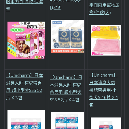
吸水力 加厚款 保潔
平面兩用寵物尿
L(2包)
墊
盆/便盆(大)
【Unicharm】
【Unicharm】日本
【Unicharm】日
日本消臭大師
消臭大師 禮貌帶男
本消臭大師 禮貌
禮貌帶男用-小
用-超小型犬SSS 52
帶男用-超小型犬
型犬S 46片 X 1
片 X 3包
SSS 52片 X 4包
包