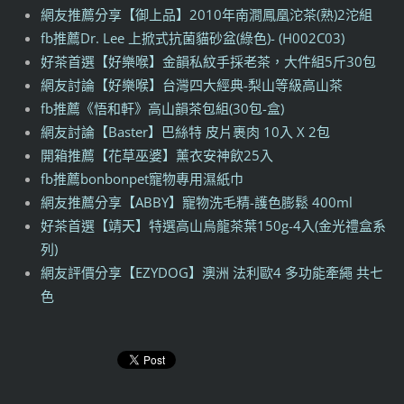
網友推薦分享【御上品】2010年南澗鳳凰沱茶(熟)2沱組
fb推薦Dr. Lee 上掀式抗菌貓砂盆(綠色)- (H002C03)
好茶首選【好樂喉】金韻私紋手採老茶，大件組5斤30包
網友討論【好樂喉】台灣四大經典-梨山等級高山茶
fb推薦《悟和軒》高山韻茶包組(30包-盒)
網友討論【Baster】巴絲特 皮片裹肉 10入 X 2包
開箱推薦【花草巫婆】薰衣安神飲25入
fb推薦bonbonpet寵物專用濕紙巾
網友推薦分享【ABBY】寵物洗毛精-護色膨鬆 400ml
好茶首選【靖天】特選高山烏龍茶葉150g-4入(金光禮盒系
列)
網友評價分享【EZYDOG】澳洲 法利歐4 多功能牽繩 共七
色