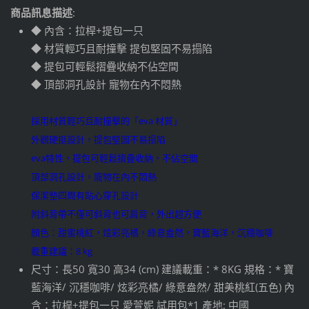
商品訊息描述
:
◆ 內含：拉桿+提包一只
◆ 材質輕巧且耐撞擊 提包堅固不易搨陷
◆ 提包可輕鬆摺疊收納不佔空間
◆ 頂部洞孔設計 寵物在內不悶熱
採用材質輕巧且耐撞擊的「eva 材質」
外觀硬挺設計，提包堅固不易搨陷
eva特性，提包可輕鬆摺疊收納，不佔空間
頂部洞孔設計，寵物在內不悶熱
保潔墊四周有貼心穿孔設計
附斜背帶不僅可斜背也可肩背，外出超方便
顏色：甜蜜桃紅，炫彩亮橘，綠意盎然，寶藍海洋，沉穩咖啡
載重建議：8 kg
尺寸：長50 寬30 高34 (cm) 建議載重：* 8KG 規格：* 寶
藍海洋/ 沉穩咖啡/ 炫彩亮橘/ 綠意盎然/ 甜美桃紅(五色) 內
含：拉桿+提包一只 愛萱妮 試用包*1 產地: 中國