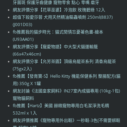
牙菌斑 保護牙齒健康 寵物零食 點心 零嘴 磨牙
網友評價分享【花草巫婆】冷泡飲 玫瑰碧綠 12入
超值下殺愛莎蓉 犬用天然精油驅蟲噴劑 250ml(8837)
(J001D03)
fb推薦我的貓步時光：貓式閒情忘憂著色畫-繪本
(U93AA01)
網友評價分享【寵愛物語】中大型犬貓運輸籠
(66x47x46cm)
網友評價分享【允芳茶園】頂級烏龍茶系列 清香烏龍茶
(75gx2入)
fb推薦【發育寶-S】Hello Kitty 機能保健系列 整腸配方(貓
用) 350g X 1罐
網友討論《法國皇家飼料》IN27室內成貓專用 (10kg-1包)
寵物貓飼料
fb推薦【Hartz】美國 赫緻寵物專用白毛潔淨洗毛精
532ml x 1入
網友評價推薦《寵物專用外出鞋》一秒鞋-3色[不需要綁鞋