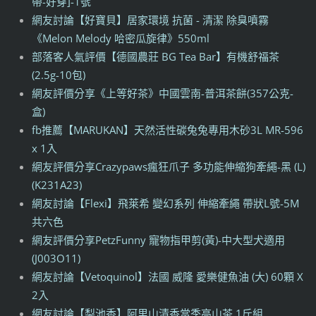
帶-好穿]-1號
網友討論【好寶貝】居家環境 抗菌 - 清潔 除臭噴霧
《Melon Melody 哈密瓜旋律》550ml
部落客人氣評價【德國農莊 BG Tea Bar】有機舒福茶
(2.5g-10包)
網友評價分享《上等好茶》中國雲南-普洱茶餅(357公克-
盒)
fb推薦【MARUKAN】天然活性碳兔兔專用木砂3L MR-596
x 1入
網友評價分享Crazypaws瘋狂爪子 多功能伸縮狗牽繩-黑 (L)
(K231A23)
網友討論【Flexi】飛萊希 變幻系列 伸縮牽繩 帶狀L號-5M
共六色
網友評價分享PetzFunny 寵物指甲剪(黃)-中大型犬適用
(J003O11)
網友討論【Vetoquinol】法國 威隆 愛樂健魚油 (大) 60顆 X
2入
網友討論【梨池香】阿里山清香當季高山茶 1斤組