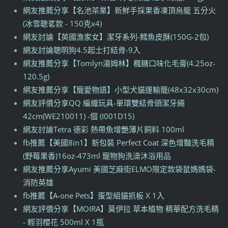
網友推薦分享【名池茶業】新鮮手採果香凍頂烏龍 五分火
(冰雪聰茗款 - 150克x4)
網友討論【英國漁家女】潔牙系列-鱈魚皮酥(150G-2包)
網友討論聰明狗4.5起士打結骨-9入
網友推薦分享【Tomlyn湯姆林】楓糖口味化毛膏(4.25oz-
120.5g)
網友推薦分享【寵愛物語】小型犬貓運輸籠(48x32x30cm)
網友評價分享QQ 編織玩具-單環雙結骨頭潔牙繩
42cm(WE210011) -個 (I001D15)
網友討論Tetra 德彩 熱帶魚增艷薄片飼料 100ml
fb推薦【美國8in1】新包裝 Perfect Coat 深色增豔洗毛精
(野莓果香)16oz-473ml 寵物狗洗澡沐浴用品
網友推薦分享Ayumi 美國芝麻街ELMO限定款袋鼠媽媽袋-
消防英雄
fb推薦【A-one Pets】蛋型組貓抓板 X 1入
網友評價分享【MOIRA】莫伊拉 草本植物 精華配方洗毛精
- 輕羽櫻花 500ml X 1瓶