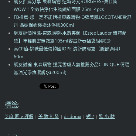
網友推薦分享-東森購物-逆轉時光BORGHESE貝佳斯
WOW！全效快淨化生物纖維面膜 25ml-4pcs
FB推薦-您一定不能錯過東森購物-Q彈美肌LOCCITANE歐舒
丹 媽媽保姆檸檬沐浴膠300ml
網友評價推薦-東森購物-水嫩美顏【Estee Lauder 雅詩蘭
黛】年輕肌密無敵霜105ml容量新春福袋組@E@
高CP值-挑戰最低價韓國IOPE 清新防曬霜（臉部適用）
60ml
網友討論-東森購物-透亮雪膚人氣推薦夯品CLINIQUE 倩碧
無油光淨痘潔膚水(200ml)
標籤
:
芝麻 明 e 評價
|
美 妝 批發
|
dr douxi
|
短 ?
|
雖 小 臉