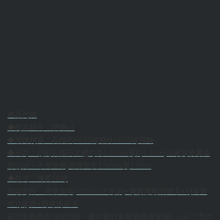
產品內容
◆商品組合：項鍊x1
◆項鍊材質：石榴石+925純銀台+925純銀鍊
◆尺吋：切刻石榴石主體約長1.2cmx寬約1.2cm(以最寬及最長
部份計，不含墜頭)耳環全長1.5cmx寬1.5cm
◆款式：鍊長16吋
包裝配件：品牌盒裝(1000以上商品)+原廠服務保證卡+材質靈
性功能表+簡易消磁法
若您對商品有任何問題，歡迎撥打客服專線或客服E-mail：免付