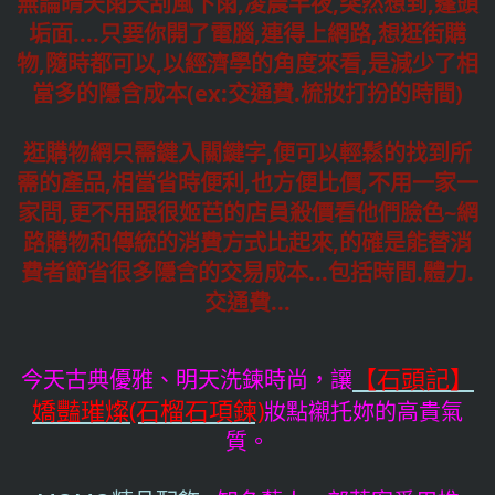
無論晴天雨天刮風下雨,凌晨半夜,突然想到,蓬頭
垢面....只要你開了電腦,連得上網路,想逛街購
物,隨時都可以,以經濟學的角度來看,是減少了相
當多的隱含成本(ex:交通費.梳妝打扮的時間)
逛購物網只需鍵入關鍵字,便可以輕鬆的找到所
需的產品,相當省時便利,也方便比價,不用一家一
家問,更不用跟很姬芭的店員殺價看他們臉色~網
路購物和傳統的消費方式比起來,的確是能替消
費者節省很多隱含的交易成本...包括時間.體力.
交通費...
【石頭記】
今天古典優雅、明天洗鍊時尚，讓
嬌豔璀燦(石榴石項鍊)
妝點襯托妳的高貴氣
質。