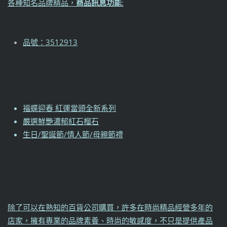
各種知名品牌精品，
商品訊息功能
:
品號：3512913
福蝶迎春 紅運當頭全新系列
嚴選鮮艷濃郁紅石榴石
生日/聖誕節/情人節/母親節禮
除了可以在熟知的百貨公司購買，許多在時尚精品經營多年的
店家，擁有專業的品牌素養、時尚的敏感度，不只是提供產品