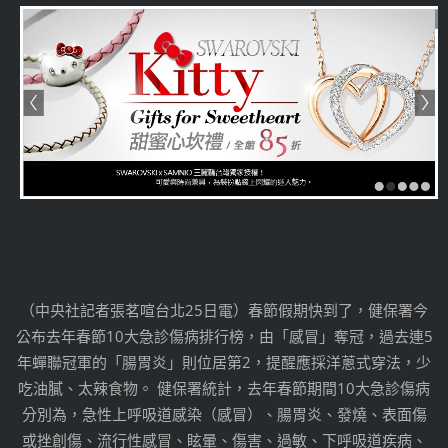
（中央社記者張茗喧台北25日電）春節假期快到了，健保署今
公布去年春節10大急診傷病排行榜，由「感冒」奪冠，過去連5
年蟬聯冠軍的「腸胃炎」則位居第2，提醒應採洋蔥式穿法，少
吃油膩、太辣食物。 健保署統計，去年春節期間10大急診傷病
分別為，急性上呼吸道感染（感冒）、腸胃炎、發燒、表面傷
或挫創傷、流行性感冒、眩暈、傷害、過敏、下呼吸道疾病、