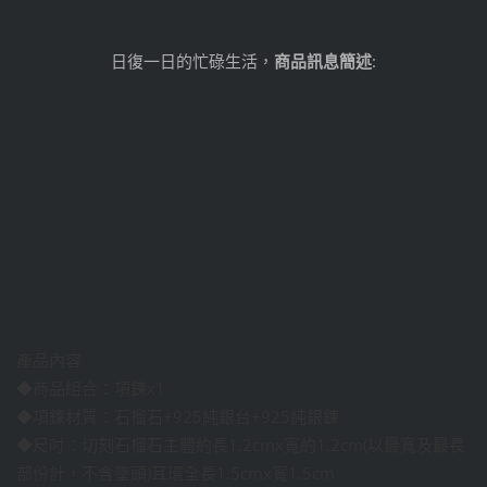
日復一日的忙碌生活，
商品訊息簡述
:
產品內容
◆商品組合：項鍊x1
◆項鍊材質：石榴石+925純銀台+925純銀鍊
◆尺吋：切刻石榴石主體約長1.2cmx寬約1.2cm(以最寬及最長
部份計，不含墜頭)耳環全長1.5cmx寬1.5cm