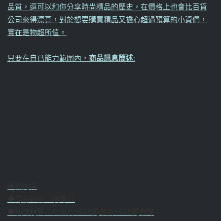
品質，還可以和你分享時尚精品的歷史，在價格上也會比百貨
公司來得漂亮，對於想要購買精品又擔心超過預算的小資們，
實在是物超所值。
只要在自已能力範圍內，
商品訊息簡述
:
產品內容
◆商品組合：項鍊x1
◆項鍊材質：石榴石+925純銀台+925純銀鍊