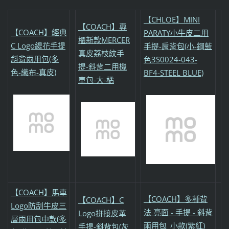
【CHLOE】MINI
【COACH】專
【COACH】經典
PARATY小牛皮二用
櫃新款MERCER
C Logo緹花手提
手提-肩背包(小-鋼藍
真皮荔枝紋手
斜背兩用包(多
色3S0024-043-
提-斜背二用機
色-織布-真皮)
BF4-STEEL BLUE)
車包-大-橘
【COACH】馬車
【COACH】多種背
【COACH】C
Logo防刮牛皮三
法 亮面 - 手提 - 斜背
Logo拼接皮革
層兩用包中款(多
兩用包_小款(紫紅)
手提-斜背包(灰