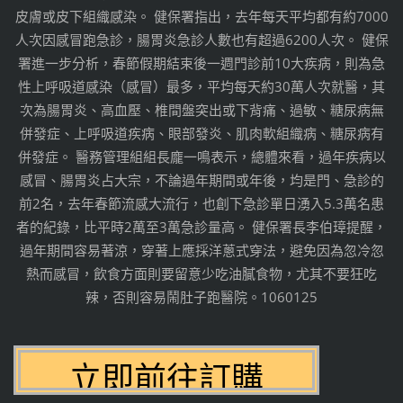
皮膚或皮下組織感染。 健保署指出，去年每天平均都有約7000
人次因感冒跑急診，腸胃炎急診人數也有超過6200人次。 健保
署進一步分析，春節假期結束後一週門診前10大疾病，則為急
性上呼吸道感染（感冒）最多，平均每天約30萬人次就醫，其
次為腸胃炎、高血壓、椎間盤突出或下背痛、過敏、糖尿病無
併發症、上呼吸道疾病、眼部發炎、肌肉軟組織病、糖尿病有
併發症。 醫務管理組組長龐一鳴表示，總體來看，過年疾病以
感冒、腸胃炎占大宗，不論過年期間或年後，均是門、急診的
前2名，去年春節流感大流行，也創下急診單日湧入5.3萬名患
者的紀錄，比平時2萬至3萬急診量高。 健保署長李伯璋提醒，
過年期間容易著涼，穿著上應採洋蔥式穿法，避免因為忽冷忽
熱而感冒，飲食方面則要留意少吃油膩食物，尤其不要狂吃
辣，否則容易鬧肚子跑醫院。1060125