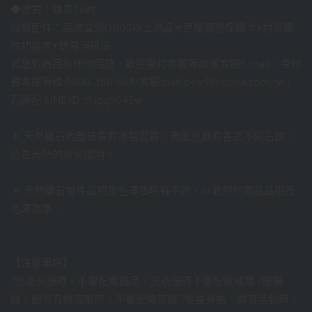
◆款式：鍊長16吋
包裝配件：品牌盒裝(1000以上商品)+原廠服務保證卡+材質靈
性功能表+簡易消磁法
若您對商品有任何問題，歡迎撥打客服專線或客服E-mail：免付
費客服專線:0800-286-668/客服mail:pearl@istone.com.tw /
石頭記 LINE ID :@ipq9045w
＊ 天然礦石內部皆帶有冰裂雲霧，表面也具有各式不同石紋，
這是天然的身份證明。
＊ 天然礦石每件品相及色澤皆略有不同，以收到的實品品相及
色澤為準。
【注意事項】
?洗澡洗頭時，不要配戴飾品，洗衣服時不要配戴戒指 ?接觸
酸，鹼等有機溶劑時，不要配戴首飾 ?粗重勞動，體育活動時，