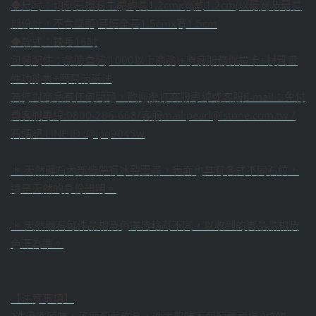
◆尺吋：切刻石榴石主體約長1.2cmx寬約1.2cm(以最寬及最長
部份計，不含墜頭)耳環全長1.5cmx寬1.5cm
◆款式：鍊長16吋
包裝配件：品牌盒裝(1000以上商品)+原廠服務保證卡+材質靈
性功能表+簡易消磁法
若您對商品有任何問題，歡迎撥打客服專線或客服E-mail：免付
費客服專線:0800-286-668/客服mail:pearl@istone.com.tw /
石頭記 LINE ID :@ipq9045w
＊ 天然礦石內部皆帶有冰裂雲霧，表面也具有各式不同石紋，
這是天然的身份證明。
＊ 天然礦石每件品相及色澤皆略有不同，以收到的實品品相及
色澤為準。
【注意事項】