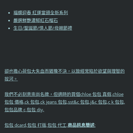
福蝶迎春 紅運當頭全新系列
嚴選鮮艷濃郁紅石榴石
生日/聖誕節/情人節/母親節禮
卻也擔心荷包大失血而猶豫不決，以致經常陷於欲望與理智的
拔河。
我們不必刻意崇尚名牌，但適時的買個chloe 包包 真假,chloe
包包 價格,ck 包包,ck jeans 包包,sst&c 包包,j&c 包包,c k 包包,
包包品牌 c,包包 diy,
包包 dcard,包包 打版,包包 代工,
商品訊息簡述
: