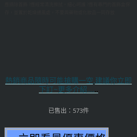
應摘除首飾 ?應經常清洗擦拭，細心呵護 ?應有專門的首飾盒保
存，並置於乾燥通風處，不要與藥物或化妝品一同存放
熱銷商品隨時可能搶購一空,建議你立即
下訂~更多介紹....
..
已售出：573件