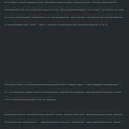
?洗澡洗頭時，不要配戴飾品，洗衣服時不要配戴戒指 ?接觸
酸，鹼等有機溶劑時，不要配戴首飾 ?粗重勞動，體育活動時，
應摘除首飾 ?應經常清洗擦拭，細心呵護 ?應有專門的首飾盒保
存，並置於乾燥通風處，不要與藥物或化妝品一同存放
買個精品慰勞自己，不管是穿在身上的、提在手上的，是一種
寵愛自己的表現，精品不是用來顯貴炫富的工具，而是在於它
散發美和令人喜悅的力量！
名牌精品店,名錶品牌,名錶排名,名錶排行榜,世界名錶排名,世界
名錶品牌,名錶論壇,世界名錶排行榜,名錶網,二手名錶買賣,香港
二手名錶,玉石種類