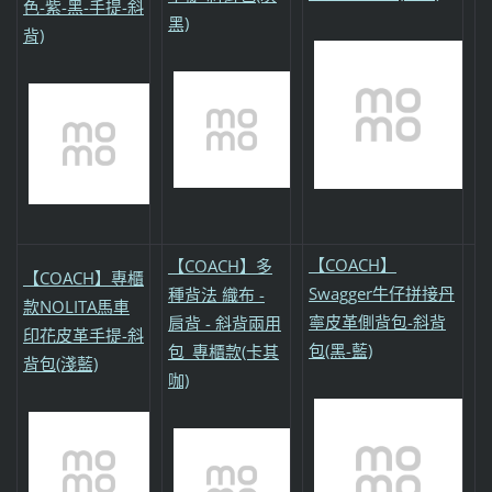
色-紫-黑-手提-斜
黑)
背)
【COACH】
【COACH】多
【COACH】專櫃
Swagger牛仔拼接丹
種背法 織布 -
款NOLITA馬車
寧皮革側背包-斜背
肩背 - 斜背兩用
印花皮革手提-斜
包(黑-藍)
包_專櫃款(卡其
背包(淺藍)
咖)