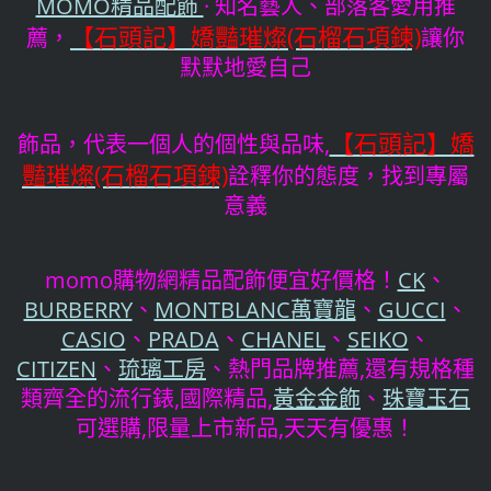
MOMO精品配飾
· 知名藝人、部落客愛用推
【石頭記】嬌豔璀燦(石榴石項鍊)
薦，
讓你
默默地愛自己
【石頭記】嬌
飾品，代表一個人的個性與品味,
豔璀燦(石榴石項鍊)
詮釋你的態度，找到專屬
意義
momo購物網精品配飾便宜好價格！
CK
、
BURBERRY
、
MONTBLANC萬寶龍
、
GUCCI
、
CASIO
、
PRADA
、
CHANEL
、
SEIKO
、
CITIZEN
、
琉璃工房
、熱門品牌推薦,還有規格種
類齊全的流行錶,國際精品,
黃金金飾
、
珠寶玉石
可選購,限量上市新品,天天有優惠！