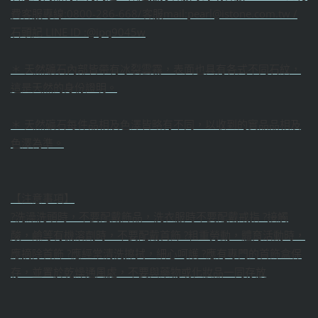
費客服專線:0800-286-668/客服mail:pearl@istone.com.tw /
石頭記 LINE ID :@ipq9045w
＊ 天然礦石內部皆帶有冰裂雲霧，表面也具有各式不同石紋，
這是天然的身份證明。
＊ 天然礦石每件品相及色澤皆略有不同，以收到的實品品相及
色澤為準。
【注意事項】
?洗澡洗頭時，不要配戴飾品，洗衣服時不要配戴戒指 ?接觸
酸，鹼等有機溶劑時，不要配戴首飾 ?粗重勞動，體育活動時，
應摘除首飾 ?應經常清洗擦拭，細心呵護 ?應有專門的首飾盒保
存，並置於乾燥通風處，不要與藥物或化妝品一同存放