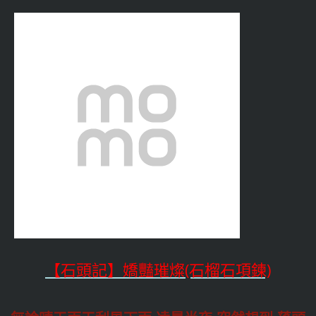
【石頭記】嬌豔璀燦(石榴石項鍊)