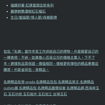
福蝶迎春 紅運當頭全新系列
嚴選鮮艷濃郁紅石榴石
生日/聖誕節/情人節/母親節禮
包包「名牌」當作辛苦工作送給自己的禮物，也是寵愛自己的
一種表現；不過，如果擔心百貨公司的價格太驚人，下不了
手，選擇有品質保證、價值相同、價格更有彈性的精品專賣店
購買，也能省荷包、享精品。
名牌精品批發,prada,名牌精品包包,名牌精品英文,名牌精品
outlets展,名牌精品包,名牌精品鑑價協會,名牌精品網,西海岸玉
石,玉石功效,玉石拋光,玉石加工,台灣玉石