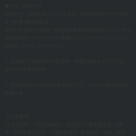
◆款式：鍊長16吋
包裝配件：品牌盒裝(1000以上商品)+原廠服務保證卡+材質靈
性功能表+簡易消磁法
若您對商品有任何問題，歡迎撥打客服專線或客服E-mail：免付
費客服專線:0800-286-668/客服mail:pearl@istone.com.tw /
石頭記 LINE ID :@ipq9045w
＊ 天然礦石內部皆帶有冰裂雲霧，表面也具有各式不同石紋，
這是天然的身份證明。
＊ 天然礦石每件品相及色澤皆略有不同，以收到的實品品相及
色澤為準。
【注意事項】
?洗澡洗頭時，不要配戴飾品，洗衣服時不要配戴戒指 ?接觸
酸，鹼等有機溶劑時，不要配戴首飾 ?粗重勞動，體育活動時，