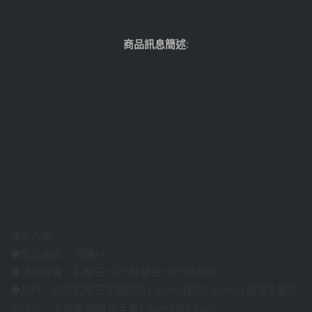
商品訊息簡述
:
產品內容
◆商品組合：項鍊x1
◆項鍊材質：石榴石+925純銀台+925純銀鍊
◆尺吋：切刻石榴石主體約長1.2cmx寬約1.2cm(以最寬及最長
部份計，不含墜頭)耳環全長1.5cmx寬1.5cm