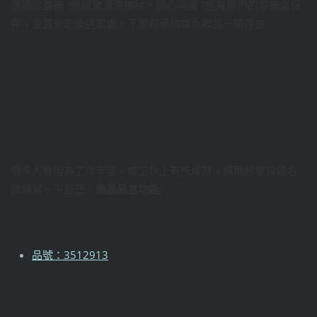
應摘除首飾 ?應經常清洗擦拭，細心呵護 ?應有專門的首飾盒保
存，並置於乾燥通風處，不要與藥物或化妝品一同存放
很多人會因為工作辛苦、或工作上有所成就，偶爾想要買個名
牌犒賞一下自己，
商品訊息功能
:
品號：3512913