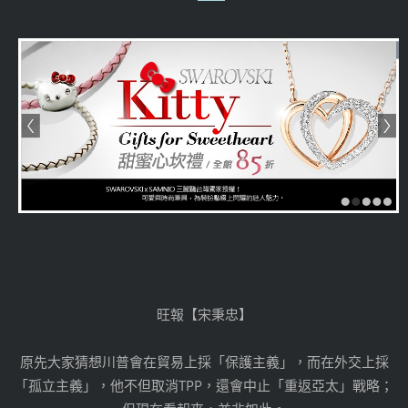
旺報【宋秉忠】
原先大家猜想川普會在貿易上採「保護主義」，而在外交上採
「孤立主義」，他不但取消TPP，還會中止「重返亞太」戰略；