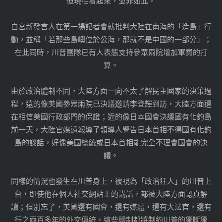
但現在看起來，並非如此。
白宮新發言人在第一場記者會就批判大陸在南海的「造島」行
動，並稱「若那些島嶼位於公海，那就不是中國的一部分」；
在此同時，川普團隊已有人表態支持參眾兩院增加軍費的打
算。
由於政治體制不同，大陸方面一向不太了解民主國家的決策過
程，遠的像美國參眾兩院已決議邀請李登輝到訪，大陸方面還
在相信美國行政部門的保證；近的像日本國會決議國有化釣島
前一天，大陸官媒還報導了領導人警告日本首相不得國有化釣
島的談話，好像美國總統或日本首相能完全不理會國會的決
議。
同樣的情況也發生在川普身上，被視為「政治狂人」的川普上
台，即使他在個人社交網站上的講話，都被大陸方面認真解
讀；但別忘了，美國還有國會，還有媒體，還有大法官，還有
行之兩百多年的外交傳統，這些體制都將制約川普的獨斷獨