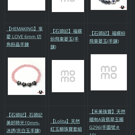
【HEMAKING】享
【石頭記】福蝶
【石頭記】福蝶紛
愛 LOVE 6mm 切
紛飛東菱玉(手
飛東菱玉(手鍊)
角粉晶手鍊
鍊)
【禾美珠寶】天然
【石頭記】石頭記
緬甸A貨翡翠玉鐲
【Lolita】天然
美好時光10mm-
G296(手圍號＃
紅玉髓珠寶套組
冰透(京白玉手鍊)
19)