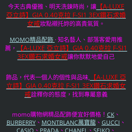
【A-LUXE
今天古典優雅、明天洗鍊時尚，讓
亞立詩】GIA 0.40克拉 F-SI1 3EX鑽石求婚
女戒
妝點襯托妳的高貴氣質。
MOMO精品配飾
· 知名藝人、部落客愛用推
【A-LUXE 亞立詩】GIA 0.40克拉 F-SI1
薦，
3EX鑽石求婚女戒
讓你默默地愛自己
【A-LUXE 亞
飾品，代表一個人的個性與品味,
立詩】GIA 0.40克拉 F-SI1 3EX鑽石求婚女
戒
詮釋你的態度，找到專屬意義
momo購物網精品配飾便宜好價格！
CK
、
BURBERRY
、
MONTBLANC萬寶龍
、
GUCCI
、
CASIO
、
PRADA
、
CHANEL
、
SEIKO
、