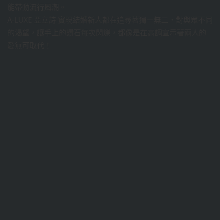
能帶動流行風潮。
A-LUXE 亞立詩 實現結婚新人都在追尋著獨一無二，對與眾不同
的渴望，讓手上的鑽石每次閃爍，都像是在高調宣示著兩人的
愛無可取代！