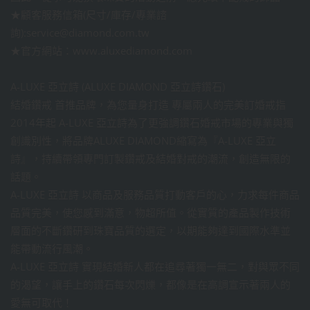
★顧客服務信箱(尺寸/庫存/專業諮
詢):service@diamond.com.tw
★官方網站：www.aluxediamond.com
A-LUXE 亞立詩 (ALUXE DIAMOND 亞立詩鑽石)
結婚鑽戒 首推品牌，為您量身打造 專屬兩人的完美訂婚戒指
2014年起 A-LUXE 亞立詩為了更強調鑽石婚戒市場的專業與獨
創識別性，將品牌ALUXE DIAMOND縮寫為『A-LUXE 亞立
詩』，持續帶領專門訂製鑽戒及結婚對戒的潮流，創造無限的
話題。
A-LUXE 亞立詩 以商品及服務品質打動客戶的心，力求每件商品
品質完美，使您感到滿意，物超所值。從實質的產品製作技術
層面的不斷鑽研到珠寶品質的選定，以期能夠達到國際水準並
能帶動流行風潮。
A-LUXE 亞立詩 實現結婚新人都在追尋著獨一無二，對與眾不同
的渴望，讓手上的鑽石每次閃爍，都像是在高調宣示著兩人的
愛無可取代！