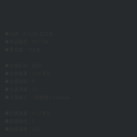
◆品牌：A-LUXE 亞立詩
◆商品編號：RS1704
◆貴金屬：18K金
◆主鑽形狀：圓形
◆主鑽重量：0.40克拉
◆主鑽顏色：F
◆主鑽淨度：SI1
◆主鑽車工：3個極優3 Excellen
◆配鑽重量：0.12克拉
◆配鑽顏色：F
◆配鑽淨度：VS2