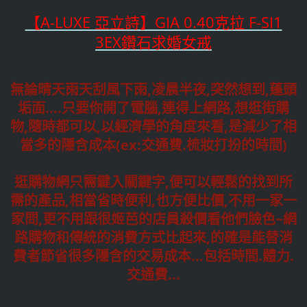
【A-LUXE 亞立詩】GIA 0.40克拉 F-SI1
3EX鑽石求婚女戒
無論晴天雨天刮風下雨,凌晨半夜,突然想到,蓬頭
垢面....只要你開了電腦,連得上網路,想逛街購
物,隨時都可以,以經濟學的角度來看,是減少了相
當多的隱含成本(ex:交通費.梳妝打扮的時間)
逛購物網只需鍵入關鍵字,便可以輕鬆的找到所
需的產品,相當省時便利,也方便比價,不用一家一
家問,更不用跟很姬芭的店員殺價看他們臉色~網
路購物和傳統的消費方式比起來,的確是能替消
費者節省很多隱含的交易成本...包括時間.體力.
交通費...