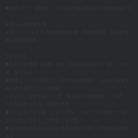
◆戒圍/尺寸：國際圍7~13號 (請於備註欄註明訂製的戒圍尺寸)
★附 GIA 國際鑑定書
★附 A-LUXE亞立詩 原廠珠寶保證書、精緻珠寶盒、包裝提袋、
鑽石專用擦拭布
注意事項】
◆如有特殊需求（戒圍、包裝、指定送貨日期等）請於「地址
欄」後方加註。
◆請確定下訂的戒圍尺寸（可參考戒圍資訊），收到訂單後會
再次跟您確認您的正確戒圍。
※女戒可訂製國際圍7~13號，男戒可訂製國際圍13~17號
※本商品提供免費一次戒圍修改
◆此商品為訂製商品，出貨時間為7~14個工作天寄達您手中，
若時間緊迫請與本公司聯繫出貨時間。
◆圖檔顏色因電腦螢幕設定差異會略有不同，以實際商品顏色
為準。