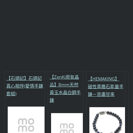
【ZenKi原氣晶
【石頭記】石頭記
【HEMAKING】
品】8mm天然
真心相伴(愛情手鍊
磁性黑膽石能量手
黃玉水晶白鋼手
套組)
鍊－苦盡甘來
鍊