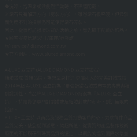
◆洗澡、泡溫泉或做劇烈活動時，不建議配戴。
※鑽石具有解理方向（劈裂方向），雖然鑽石很堅硬，但猛烈
而角度不對的撞擊仍可能使得鑽石碎裂。
因此，從事可能損壞珠寶的活動之前，應先取下配戴的飾品。
★顧客服務信箱(尺寸/庫存/專業諮
詢):service@diamond.com.tw
★官方網站：www.aluxediamond.com
A-LUXE 亞立詩 (ALUXE DIAMOND 亞立詩鑽石)
結婚鑽戒 首推品牌，為您量身打造 專屬兩人的完美訂婚戒指
2014年起 A-LUXE 亞立詩為了更強調鑽石婚戒市場的專業與獨
創識別性，將品牌ALUXE DIAMOND縮寫為『A-LUXE 亞立
詩』，持續帶領專門訂製鑽戒及結婚對戒的潮流，創造無限的
話題。
A-LUXE 亞立詩 以商品及服務品質打動客戶的心，力求每件商品
品質完美，使您感到滿意，物超所值。從實質的產品製作技術
層面的不斷鑽研到珠寶品質的選定，以期能夠達到國際水準並