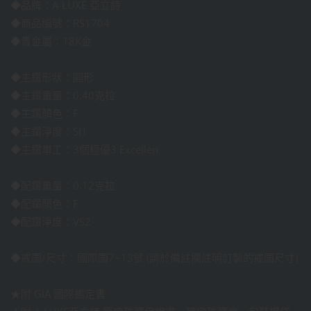
◆品牌：A-LUXE 亞立詩
◆商品編號：RS1704
◆貴金屬：18K金
◆主鑽形狀：圓形
◆主鑽重量：0.40克拉
◆主鑽顏色：F
◆主鑽淨度：SI1
◆主鑽車工：3個極優3 Excellen
◆配鑽重量：0.12克拉
◆配鑽顏色：F
◆配鑽淨度：VS2
◆戒圍/尺寸：國際圍7~13號 (請於備註欄註明訂製的戒圍尺寸)
★附 GIA 國際鑑定書