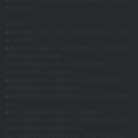
★附 A-LUXE亞立詩 原廠珠寶保證書、精緻珠寶盒、包裝提袋、
鑽石專用擦拭布
注意事項】
◆如有特殊需求（戒圍、包裝、指定送貨日期等）請於「地址
欄」後方加註。
◆請確定下訂的戒圍尺寸（可參考戒圍資訊），收到訂單後會
再次跟您確認您的正確戒圍。
※女戒可訂製國際圍7~13號，男戒可訂製國際圍13~17號
※本商品提供免費一次戒圍修改
◆此商品為訂製商品，出貨時間為7~14個工作天寄達您手中，
若時間緊迫請與本公司聯繫出貨時間。
◆圖檔顏色因電腦螢幕設定差異會略有不同，以實際商品顏色
為準。
◆洗澡、泡溫泉或做劇烈活動時，不建議配戴。
※鑽石具有解理方向（劈裂方向），雖然鑽石很堅硬，但猛烈
而角度不對的撞擊仍可能使得鑽石碎裂。
因此，從事可能損壞珠寶的活動之前，應先取下配戴的飾品。