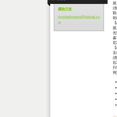
送
(
購物天堂
粉
rhymbefi
nowng@ho
tmail.co
旺
m
【
送
光
晶
花
【
五
(
石
行
持