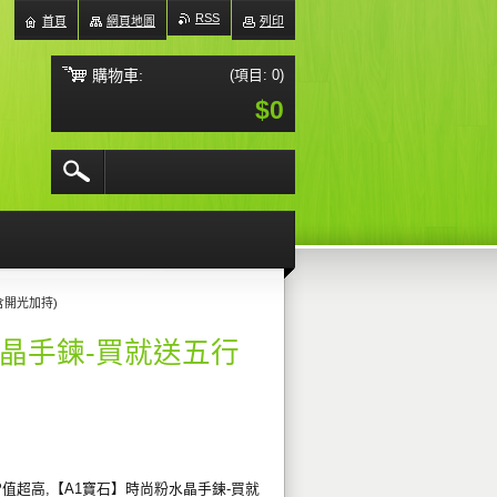
RSS
首頁
網頁地圖
列印
購物車:
(項目: 0)
$0
含開光加持)
水晶手鍊-買就送五行
P值超高,【A1寶石】時尚粉水晶手鍊-買就