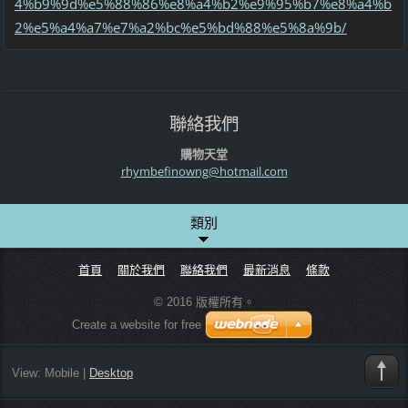
4%b9%9d%e5%88%86%e8%a4%b2%e9%95%b7%e8%a4%b
2%e5%a4%a7%e7%a2%bc%e5%bd%88%e5%8a%9b/
聯絡我們
購物天堂
rhymbefi
nowng@ho
tmail.co
m
類別
首頁
關於我們
聯絡我們
最新消息
條款
© 2016 版權所有。
Create a website for free
View:
Mobile
|
Desktop