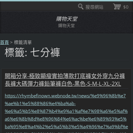
搜尋網站
$0
購物天堂
購物天堂
首頁
>
標籤清單
標籤: 七分褲
開箱分享-極致顯瘦實拍薄款打底褲女外穿九分褲
長褲大碼彈力褲鉛筆褲白色-黑色-S-M-L-XL-2XL
https://rhymbefinown.webnode.tw/news/%e9%96%8b%e7
%ae%b1%e5%88%86%e4%ba%ab-
%e6%a5%b5%e8%87%b4%e9%a1%af%e7%98%a6%e5%af%
a6%e6%8b%8d%e8%96%84%e6%ac%be%e6%89%93%e5%
ba%95%e8%a4%b2%e5%a5%b3%e5%a4%96%e7%a9%bf%e