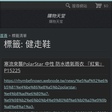
搜尋網站
$0
購物天堂
購物天堂
首頁
>
標籤清單
標籤: 健走鞋
寒流來襲PolarStar 中性 防水透氣雨衣 『紅紫』
P15225
https://rhymbefinown.webnode.tw/news/%e5%af%92%e6%
b5%81%e4%be%86%e8%a5%b2polarstar-
%e4%b8%ad%e6%80%a7-
%e9%98%b2%e6%b0%b4%e9%80%8f%e6%b0%a3%e9%9b
%a8%e8%a1%a3-