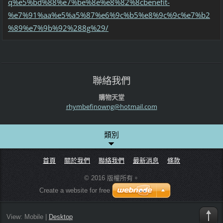
q%e5%bd%88%e7%be%8e%e8%82%8cbenefit-
%e7%91%aa%e5%a5%87%e6%9c%b5%e8%9c%9c%e7%b2
%89%e7%9b%92%288g%29/
聯絡我們
購物天堂
rhymbefi
nowng@ho
tmail.co
m
類別
首頁
關於我們
聯絡我們
最新消息
條款
© 2016 版權所有。
Create a website for free
View:
Mobile
|
Desktop