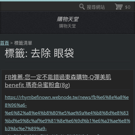
搜尋網站
$0
購物天堂
購物天堂
首頁
>
標籤清單
標籤: 去除 眼袋
FB推薦-您一定不能錯過東森購物-Q彈美肌
benefit 瑪奇朵蜜粉盒(8g)
https://rhymbefinown.webnode.tw/news/fb%e6%8e%a8%e
8%96%a6-
%e6%82%a8%e4%b8%80%e5%ae%9a%e4%b8%8d%e8%83
%bd%e9%8c%af%e9%81%8e%e6%9d%b1%e6%a3%ae%e8%
b3%bc%e7%89%a9-