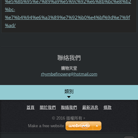
%e5%8b%95%e7%89%a9%e5%9c%92%e6%8b%bc%e8%b2
%bc-
%e7%b4%94%e6%a3%89%e7%92%b0%e4%bf%9d%e7%9f
%ad/
聯絡我們
購物天堂
rhymbefi
nowng@ho
tmail.co
m
類別
首頁
關於我們
聯絡我們
最新消息
條款
© 2016 版權所有。
Make a free website