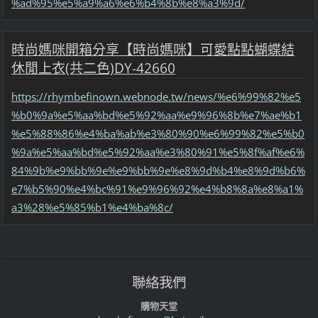
%ad%95%e5%a9%a6%e6%b4%8b%e8%a3%9d/
時尚媽咪開箱分享【時尚媽咪】可愛點點蝴蝶結
休閒上衣(共二色)DY-42660
https://rhymbefinown.webnode.tw/news/%e6%99%82%e5
%b0%9a%e5%aa%bd%e5%92%aa%e9%96%8b%e7%ae%b1
%e5%88%86%e4%ba%ab%e3%80%90%e6%99%82%e5%b0
%9a%e5%aa%bd%e5%92%aa%e3%80%91%e5%8f%af%e6%
84%9b%e9%bb%9e%e9%bb%9e%e8%9d%b4%e8%9d%b6%
e7%b5%90%e4%bc%91%e9%96%92%e4%b8%8a%e8%a1%
a3%28%e5%85%b1%e4%ba%8c/
聯絡我們
購物天堂