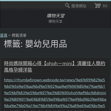
搜尋網站
$0
購物天堂
購物天堂
首頁
>
標籤清單
標籤: 嬰幼兒用品
時尚媽咪開箱心得【ohoh－mini】清麗佳人簡約
風格孕婦洋裝
https://rhymbefinown.webnode.tw/news/%e6%99%82%e5
%b0%9a%e5%aa%bd%e5%92%aa%e9%96%8b%e7%ae%b1
%e5%bf%83%e5%be%97%e3%80%90ohoh%ef%bc%8dmini
%e3%80%91%e6%b8%85%e9%ba%97%e4%bd%b3%e4%ba
%ba%e7%b0%a1%e7%b4%84%e9%a2%a8%e6%a0%bc%e5