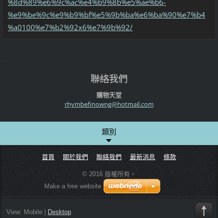
%8d%89%e6%9c%ac%e4%b9%8b%e5%ae%b6-
%e9%be%9c%e9%b9%bf%e5%9b%ba%e6%ba%90%e7%b4
%a0100%e7%b2%92x6%e7%9b%92/
聯絡我們
購物天堂
rhymbefi
nowng@ho
tmail.co
m
類別
首頁
關於我們
聯絡我們
最新消息
條款
© 2016 版權所有。
Make a free website
View:
Mobile
|
Desktop