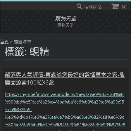
搜尋網站
$0
購物天堂
購物天堂
首頁
>
標籤清單
標籤: 蜆精
部落客人氣評價-東森給您最好的選擇草本之家-龜
鹿固源素100粒X6盒
https://rhymbefinown.webnode.tw/news/%e9%83%a8%e8
%90%bd%e5%ae%a2%e4%ba%ba%e6%b0%a3%e8%a9%95
%e5%83%b9-
%e6%9d%b1%e6%a3%ae%e7%b5%a6%e6%82%a8%e6%9c
%80%e5%a5%bd%e7%9a%84%e9%81%b8%e6%93%87%e8