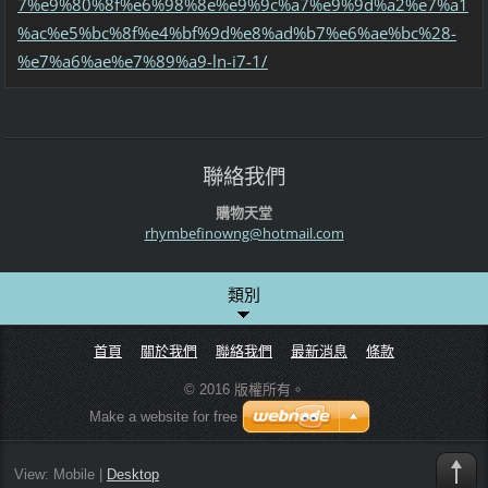
7%e9%80%8f%e6%98%8e%e9%9c%a7%e9%9d%a2%e7%a1
%ac%e5%bc%8f%e4%bf%9d%e8%ad%b7%e6%ae%bc%28-
%e7%a6%ae%e7%89%a9-ln-i7-1/
聯絡我們
購物天堂
rhymbefi
nowng@ho
tmail.co
m
類別
首頁
關於我們
聯絡我們
最新消息
條款
© 2016 版權所有。
Make a website for free
View:
Mobile
|
Desktop