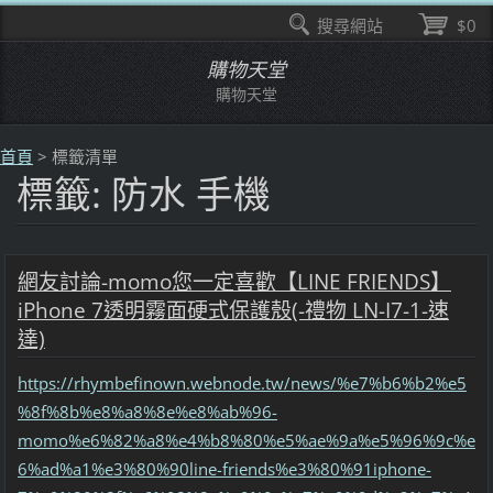
搜尋網站
$0
購物天堂
購物天堂
首頁
>
標籤清單
標籤: 防水 手機
網友討論-momo您一定喜歡【LINE FRIENDS】
iPhone 7透明霧面硬式保護殼(-禮物 LN-I7-1-速
達)
https://rhymbefinown.webnode.tw/news/%e7%b6%b2%e5
%8f%8b%e8%a8%8e%e8%ab%96-
momo%e6%82%a8%e4%b8%80%e5%ae%9a%e5%96%9c%e
6%ad%a1%e3%80%90line-friends%e3%80%91iphone-