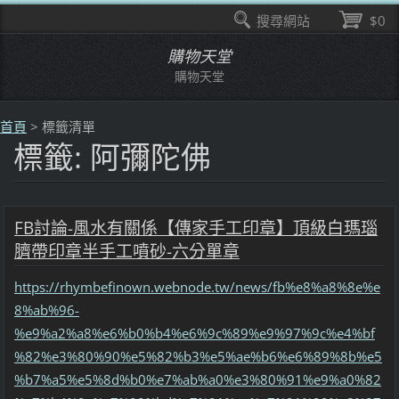
搜尋網站
$0
購物天堂
購物天堂
首頁
>
標籤清單
標籤: 阿彌陀佛
FB討論-風水有關係【傳家手工印章】頂級白瑪瑙
臍帶印章半手工噴砂-六分單章
https://rhymbefinown.webnode.tw/news/fb%e8%a8%8e%e
8%ab%96-
%e9%a2%a8%e6%b0%b4%e6%9c%89%e9%97%9c%e4%bf
%82%e3%80%90%e5%82%b3%e5%ae%b6%e6%89%8b%e5
%b7%a5%e5%8d%b0%e7%ab%a0%e3%80%91%e9%a0%82