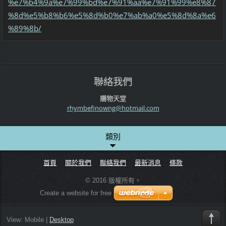
%e7%b4%9a%e7%99%bd%e7%91%aa%e7%91%99%e8%87
%8d%e5%b8%b6%e5%8d%b0%e7%ab%a0%e5%8d%8a%e6
%89%8b/
聯絡我們
購物天堂
rhymbefi
nowng@ho
tmail.co
m
類別
首頁
關於我們
聯絡我們
最新消息
條款
© 2016 版權所有。
Create a website for free
View:
Mobile
|
Desktop