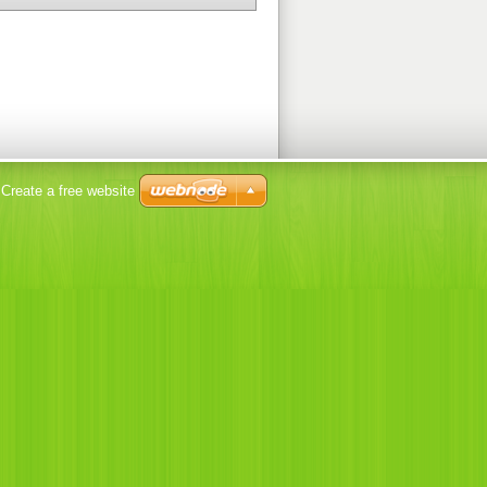
Create a free website