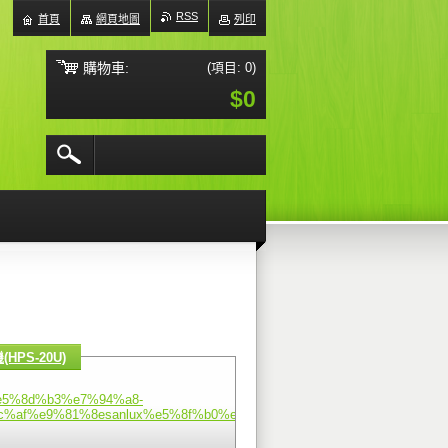
RSS
首頁
網頁地圖
列印
購物車:
(項目: 0)
$0
PS-20U)
e5%8d%b3%e7%94%a8-
%af%e9%81%8esanlux%e5%8f%b0%e7%81%a3%e4%b8%89%e6%b4%8b