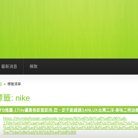
最新消息
條款
頁
>
標籤清單
籤: nike
FB推薦-17life優惠卷即買即用-您一定不能錯過SANLUX台灣三洋-美味三明治機(H
https://rhymbefinown.webnode.tw/news/fb%e6%8e%a8%e8%96%a6-
17life%e5%84%aa%e6%83%a0%e5%8d%b7%e5%8d%b3%e8%b2%b7%
%e6%82%a8%e4%b8%80%e5%ae%9a%e4%b8%8d%e8%83%bd%e9%8c
%e7%be%8e%e5%91%b3%e4%b8%89/