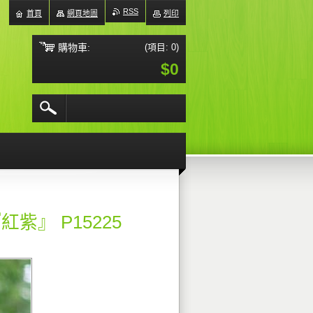
RSS
首頁
網頁地圖
列印
購物車:
(項目: 0)
$0
紅紫』 P15225