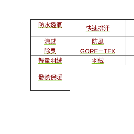
防水透氣
快速排汗
涼感
防風
除臭
GORE－TEX
輕量羽絨
羽絨
發熱保暖