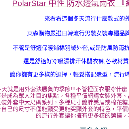
PolarStar 中性 防水透氣雨衣 『
來看看這個冬天流行什麼款式的
東森購物嚴選日韓流行男裝女裝專櫃品
不管是舒適保暖鋪棉羽絨外套,或是防風防雨抗
還是舒適好穿吸濕排汗休閒衣褲,各款材
讓你擁有更多樣的選擇，輕鬆搭配造型，流行
冬天就是用外套決勝負的季節!!!不管裡面衣服穿什
套是成為眾人注目的焦點。各種平價網購女裝外套、
女裝外套中大尺碼系列，多種尺寸讓胖美眉或棉花糖
合自己的尺寸不僅能顯受更能突顯外套的特色，平價
的流行外套讓你擁有更多樣的選擇，