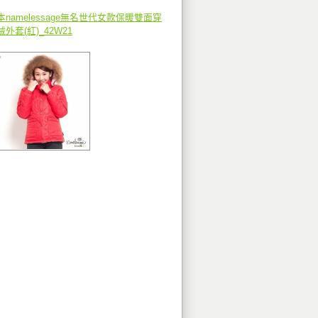
本namelessage無名世代女款保暖雙面穿
絨外套(紅)_42W21