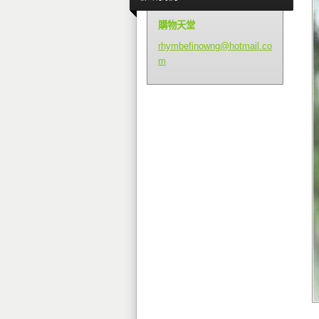
購物天堂
rhymbefi
nowng@ho
tmail.co
m