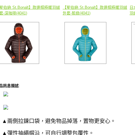
聖伯納 St.Bonalt】款連帽極暖羽絨
【聖伯納 St.Bonalt】款連帽極暖羽絨
日
套-深咖啡(4041)
外套-藍綠(4041)
羽
品訊息描述
:
▲兩側拉鍊口袋，避免物品掉落，置物更安心。
▲彈性抽繩帽沿，可自行調整包覆性。