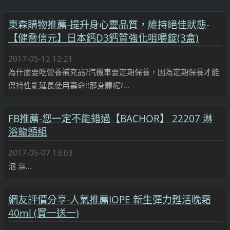
東森購物推薦-提升身心靈品質，維持絕佳狀態-
【健喬信元】日本鈣D3鈣質強化咀嚼錠(3盒)
2017-05-12 12:21
為什麼要吃營養補充品?汽機車要定期保養，因為定期保養才能
保持性能延長使用壽命!!那身體呢?...
FB推薦-您一定不能錯過【BACHOR】 22207 淋
浴龍頭組
2017-05-07 13:03
泡 澡...
網友評價分享-人氣推薦IOPE 新生彈力甦活晚霜
40ml (買一送一)