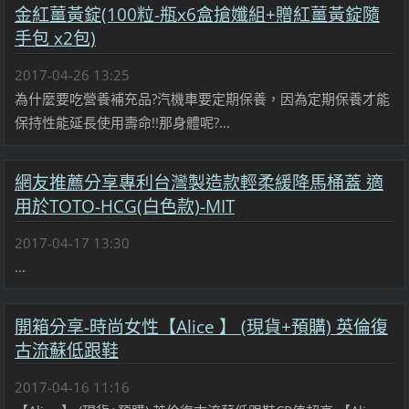
金紅薑黃錠(100粒-瓶x6盒搶孅組+贈紅薑黃錠隨
手包 x2包)
2017-04-26 13:25
為什麼要吃營養補充品?汽機車要定期保養，因為定期保養才能
保持性能延長使用壽命!!那身體呢?...
網友推薦分享專利台灣製造款輕柔緩降馬桶蓋 適
用於TOTO-HCG(白色款)-MIT
2017-04-17 13:30
...
開箱分享-時尚女性【Alice 】 (現貨+預購) 英倫復
古流蘇低跟鞋
2017-04-16 11:16