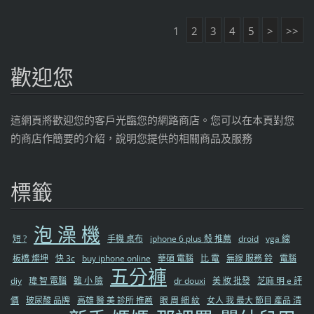
1
2
3
4
5
>
>>
歡迎您
這網頁將歡迎您的客戶光臨您的網路商店。您可以在本頁對您
的商店作簡要的介紹，說明您提供的相關商品及服務
標籤
泡 澡 機
短 ?
手機 桌布
iphone 6 plus 殼 推薦
droid
vga 線
板橋 燦坤
快 3c
buy iphone online
華碩 電腦
比 電
無線 服務 鈴
電腦
五分褲
diy
瑋 智 電腦
雖 小 臉
dr douxi
美 妝 批發
芝麻 明 e 評
價
玻尿酸 品牌
高雄 醫 美 診所 推薦
眼 周 細 紋
女人 我 最大 節目 產品 清